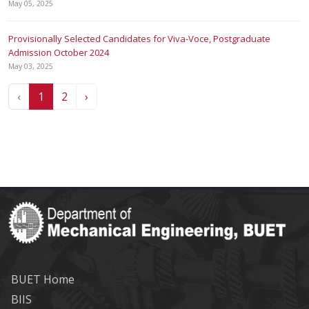
May 05, 2025
Provisionally Selected Candidates for Viva-Voce, Postgraduate
Admission October 2024
May 03, 2025
‹
1
2
›
BUET Home
BIIS